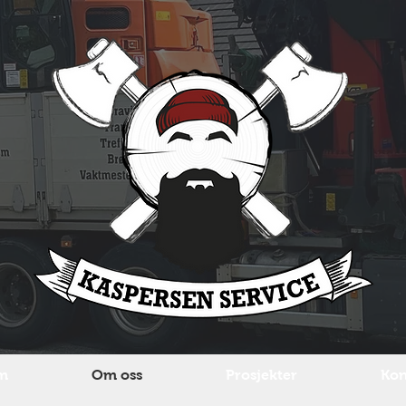
m
Om oss
Prosjekter
Kon