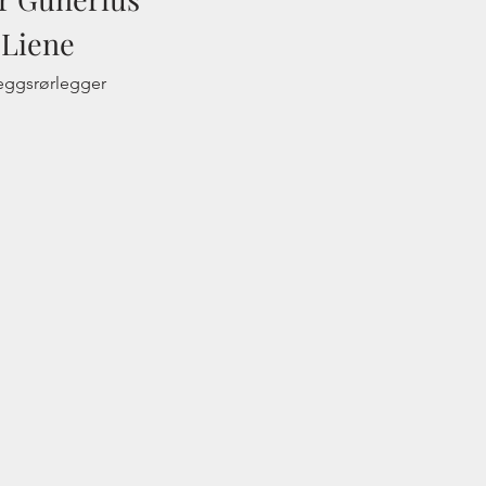
Liene
eggsrørlegger