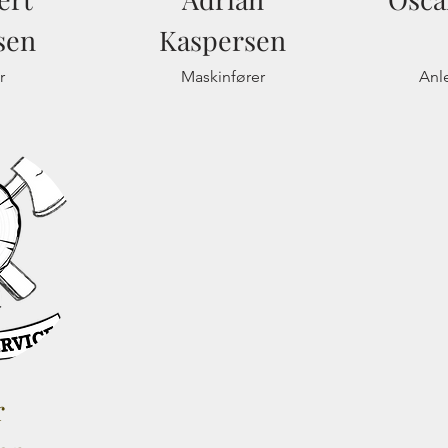
sen
Kaspersen
r
Maskinfører
Anl
r