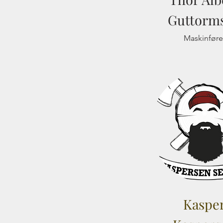
Guttorm
Maskinføre
Kaspe