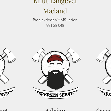
Knut Langevei
Mæland
Prosjektleder/HMS-leder
991 28 048
ert
Adrian
Osca